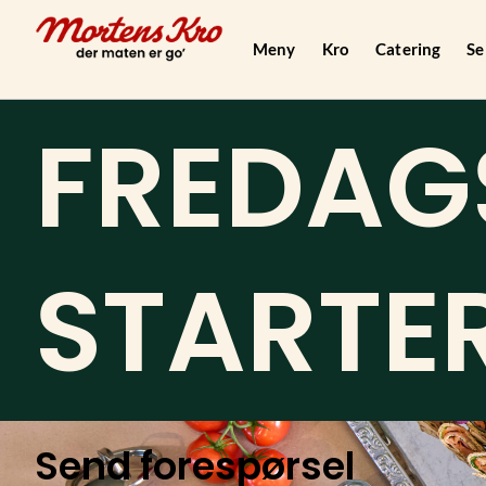
Hopp
rett
Meny
Kro
Catering
Se
til
innholdet
FREDAG
STARTER
Send forespørsel