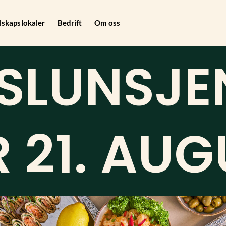
lskapslokaler
Bedrift
Om oss
SLUNSJE
 21. AUG