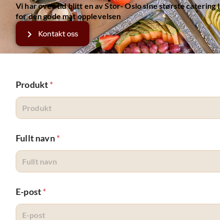
Vi har over tid blitt en av Stor- Oslo sine største caterin
for den gode mat opplevelsen
Kontakt oss
Produkt
*
Fullt navn
*
E-post
*