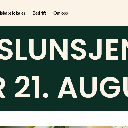
lskapslokaler
Bedrift
Om oss
SLUNSJE
 21. AUG