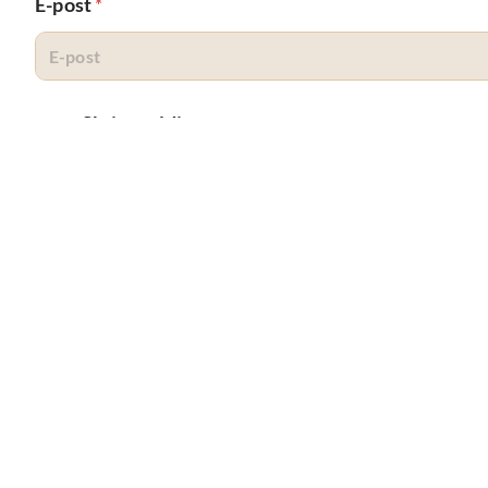
E-post
*
navn Skriv melding
Telefonnummer
Antall personer
*
Velg ønsket klokkeslett
*