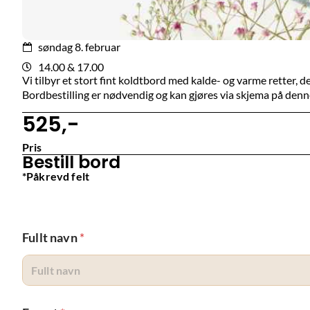
søndag 8. februar
14.00 & 17.00
Vi tilbyr et stort fint koldtbord med kalde- og varme retter, d
Bordbestilling er nødvendig og kan gjøres via skjema på denn
525,-
Pris
Bestill bord
*Påkrevd felt
Fullt navn
*