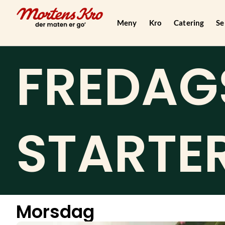
Hopp
rett
Meny
Kro
Catering
Se
til
innholdet
FREDAG
STARTER
Morsdag