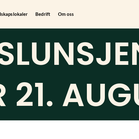
lskapslokaler
Bedrift
Om oss
SLUNSJE
 21. AUG