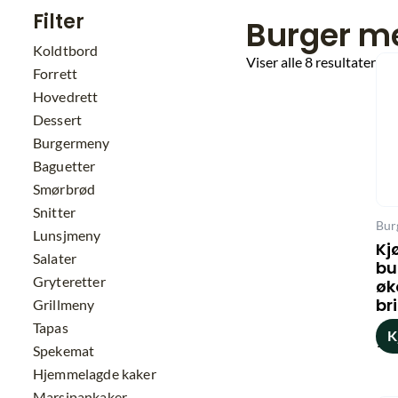
Filter
Burger m
Koldtbord
Sor
Viser alle 8 resultater
Forrett
ett
Hovedrett
nye
Dessert
Burgermeny
Baguetter
Smørbrød
Snitter
Bur
Lunsjmeny
Kj
Salater
bu
Gryteretter
øk
br
Grillmeny
Tapas
K
16
Spekemat
Hjemmelagde kaker
Marsipankaker