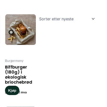
Burgermeny
Biffburger
(180g) i
økologisk
briochebrød
Kjøp
209
,-
inkl mva