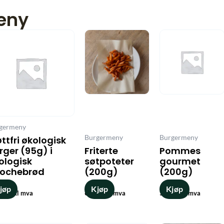
eny
tert
er
ste
germeny
Burgermeny
Burgermeny
øttfri økologisk
rger (95g) i
Friterte
Pommes
ologisk
søtpoteter
gourmet
iochebrød
(200g)
(200g)
jøp
Kjøp
Kjøp
9
,-
69
,-
59
,-
inkl mva
inkl mva
inkl mva