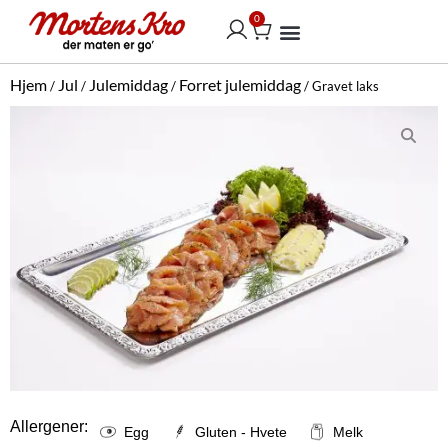
Hopp
0
Handlekurv
rett
til
Vår selskapsmeny
innholdet
Hjem
Jul
Julemiddag
Forret julemiddag
/
/
/
/ Gravet laks
Allergener:
Egg
Gluten - Hvete
Melk