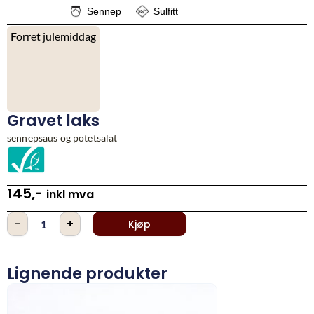
Sennep
Sulfitt
Forret julemiddag
Gravet laks
sennepsaus og potetsalat
145
,-
inkl mva
Gravet
-
+
Kjøp
laks
antall
Lignende produkter