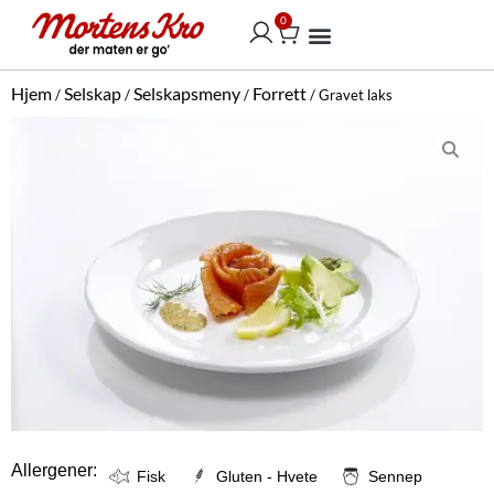
Hopp
0
Handlekurv
rett
til
Vår selskapsmeny
innholdet
Hjem
Selskap
Selskapsmeny
Forrett
/
/
/
/ Gravet laks
Allergener:
Fisk
Gluten - Hvete
Sennep