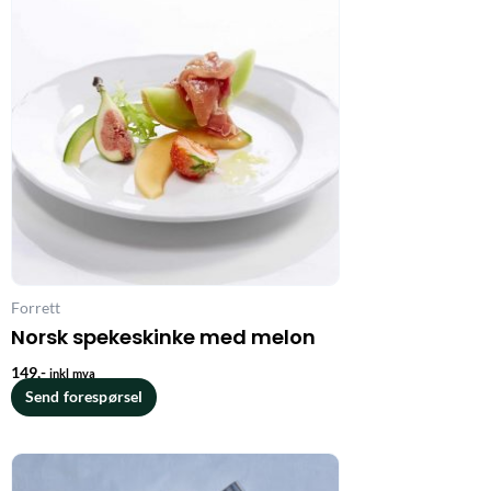
Forrett
Norsk spekeskinke med melon
149
,-
inkl mva
Send forespørsel