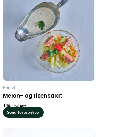
Forrett
Melon- og fikensalat
145
,-
inkl mva
Send forespørsel