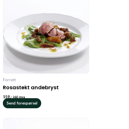
Forrett
Rosastekt andebryst
159
,-
inkl mva
Send forespørsel