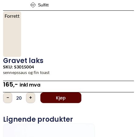
Sulfitt
Forrett
Gravet laks
SKU: S3015004
sennepssaus og fin toast
165
,-
inkl mva
Gravet
-
+
Kjøp
laks
antall
Lignende produkter