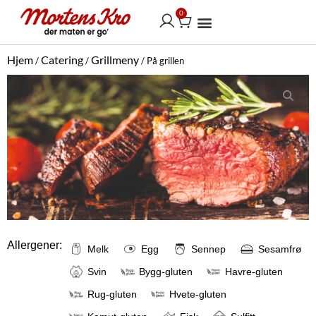
Hopp
0
Handlekurv
rett
til
Vår selskapsmeny
innholdet
Hjem
Catering
Grillmeny
/
/
/ På grillen
Allergener:
Melk
Egg
Sennep
Sesamfrø
Svin
Bygg-gluten
Havre-gluten
Rug-gluten
Hvete-gluten