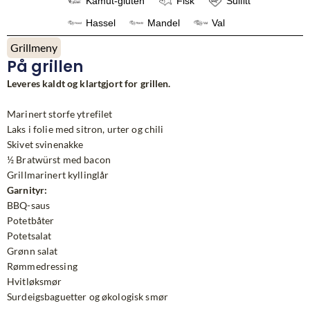
Kamut-gluten
Fisk
Sulfitt
Hassel
Mandel
Val
Grillmeny
På grillen
Leveres kaldt og klartgjort for grillen.
Marinert storfe ytrefilet
Laks i folie med sitron, urter og chili
Skivet svinenakke
½ Bratwürst med bacon
Grillmarinert kyllinglår
Garnityr:
BBQ-saus
Potetbåter
Potetsalat
Grønn salat
Rømmedressing
Hvitløksmør
Surdeigsbaguetter og økologisk smør