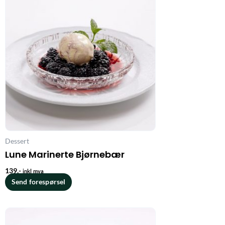
Dessert
Lune Marinerte Bjørnebær
139
,-
inkl mva
Send forespørsel