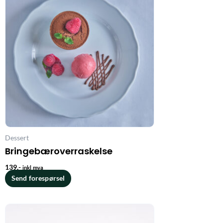
Dessert
Bringebæroverraskelse
139
,-
inkl mva
Send forespørsel