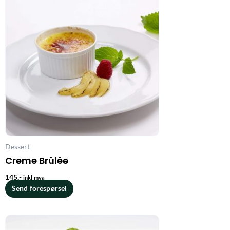
Dessert
Creme Brûlée
145
,-
inkl mva
Send forespørsel