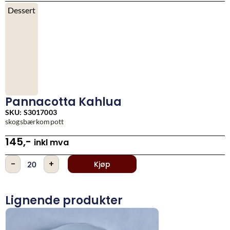
Dessert
Pannacotta Kahlua
SKU: S3017003
skogsbærkompott
145
,-
inkl mva
Pannacotta
-
+
Kjøp
Kahlua
antall
Lignende produkter