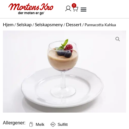
Hopp
0
Handlekurv
rett
til
Vår selskapsmeny
innholdet
Hjem
Selskap
Selskapsmeny
Dessert
/
/
/
/ Pannacotta Kahlua
Allergener:
Melk
Sulfitt