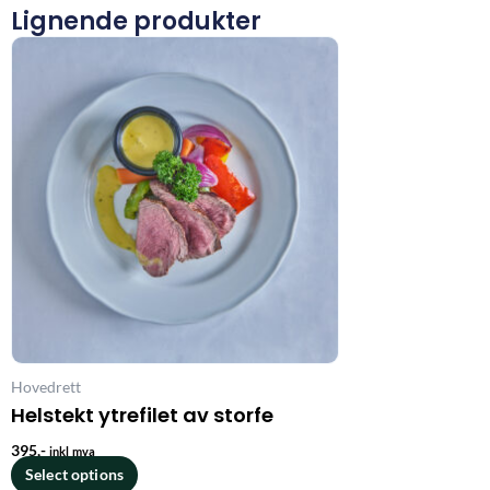
Lignende produkter
Hovedrett
Helstekt ytrefilet av storfe
395
,-
inkl mva
Select options