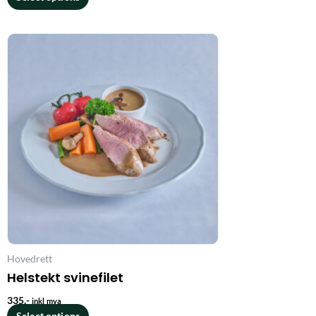
Hovedrett
Helstekt svinefilet
335
,-
inkl mva
Select options