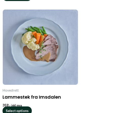
Hovedrett
Lammestek fra Imsdalen
359
,-
inkl mva
Select options