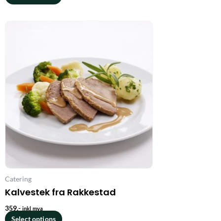
Catering
Kalvestek fra Rakkestad
359
,-
inkl mva
Select options