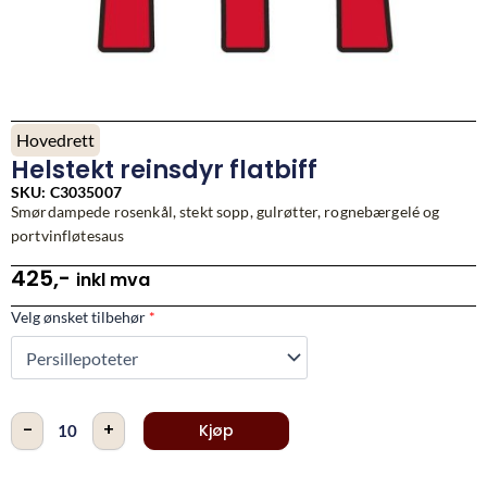
Hovedrett
Helstekt reinsdyr flatbiff
SKU: C3035007
Smørdampede rosenkål, stekt sopp, gulrøtter,
rognebærgelé og
portvinfløtesaus
425
,-
inkl mva
Helstekt
Velg ønsket tilbehør
*
reinsdyr
flatbiff
antall
-
+
Kjøp