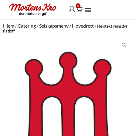
Hopp
0
Handlekurv
rett
til
Vår selskapsmeny
innholdet
Hjem
Catering
Selskapsmeny
Hovedrett
/
/
/
/ Helstekt reinsdyr
flatbiff