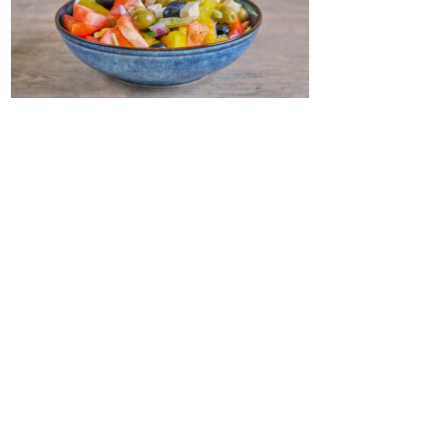
Salater og Omeletter
Gresk salat
165
,-
inkl mva
Kjøp