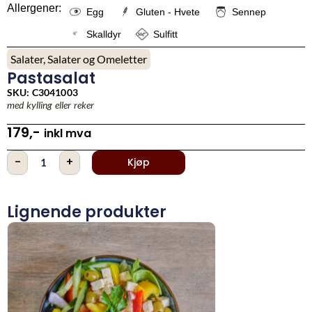
Allergener:
Egg
Gluten - Hvete
Sennep
Skalldyr
Sulfitt
Salater
,
Salater og Omeletter
Pastasalat
SKU: C3041003
med kylling eller reker
179
,-
inkl mva
Pastasalat
-
+
Kjøp
antall
Lignende produkter