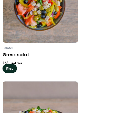
Salater
Gresk salat
165
,-
inkl mva
Kjøp