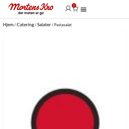
Hopp
0
Handlekurv
rett
til
Vår selskapsmeny
innholdet
Hjem
Catering
Salater
/
/
/ Pastasalat