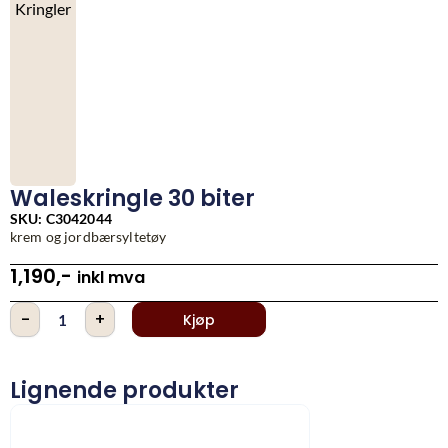
Kringler
Waleskringle 30 biter
SKU: C3042044
krem og jordbærsyltetøy
1,190
,-
inkl mva
Waleskringle
-
+
Kjøp
30
biter
antall
Lignende produkter