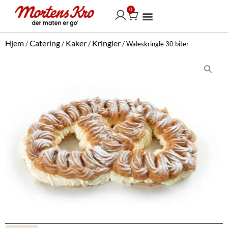
Hopp
0
Handlekurv
rett
til
Vår selskapsmeny
innholdet
Hjem
Catering
Kaker
Kringler
/
/
/
/ Waleskringle 30 biter