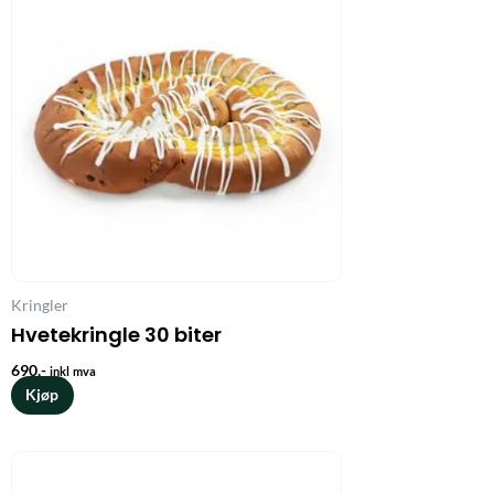
Kringler
Hvetekringle 30 biter
690
,-
inkl mva
Kjøp