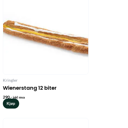
Kringler
Wienerstang 12 biter
290
,-
inkl mva
Kjøp